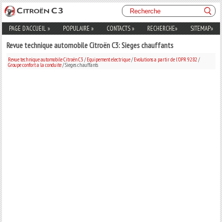
PAGE D'ACCUEIL
»
POPULAIRE
»
CONTACTS
»
RECHERCHE
»
SITEMAP
»
Revue technique automobile Citroën C3: Sieges chauffants
Revue technique automobile Citroën C3
/
Equipement electrique
/
Evolutions a partir de l'OPR 9282
/
Groupe confort a la conduite
/ Sieges chauffants