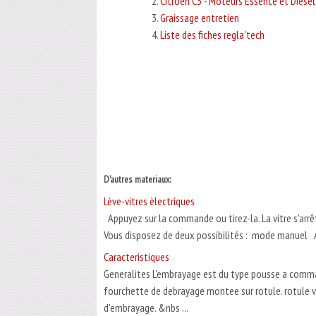
Citroen C3 - Moteurs Essence et Diesel
Graissage entretien
Liste des fiches regla'tech
D'autres materiaux:
Lève-vitres èlectriques
Appuyez sur la commande ou tirez-la. La vitre s'arr
Vous disposez de deux possibilités : mode manuel Ap
Caracteristiques
Generalites L'embrayage est du type pousse a comm
fourchette de debrayage montee sur rotule. rotule v
d'embrayage. &nbs ...