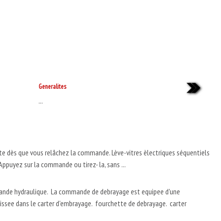
Generalites
...
ête dès que vous relâchez la commande. Lève-vitres èlectriques séquentiels
puyez sur la commande ou tirez- la, sans ...
ande hydraulique. La commande de debrayage est equipee d'une
issee dans le carter d'embrayage. fourchette de debrayage. carter