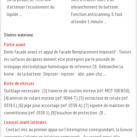
d'attenuer l'ecoulement du
rebranchement de batterie.
liquide ...
Fonction antiscanning Il faut
attendre 1 minute ...
D'autres materiaux:
Partie avant
Demi-facade avant et appui de facade Remplacement Imperatif : Toutes
les surfaces decapees doivent etre protegees par le procede de
rezingage electrolytique homologue de reference C8. Debrancher la
borne - de la batterie. Deposer - reposer : aile, pare-cho ...
Boite de vitesses
Outillage necessaire : [2] traverse de soutien moteur (ref. MOT 300 BS0),
[4] arretoir de volant moteur (ref. 9044-T), [5] extracteur de rotule (ref.
0338 E), [6] pige pour accostage (ref. 0338-A), [7] equerre de maintien de
convertisseur (ref. 0338 S), [8] bouchon de protection : [8 ...
Liseuses avant latérales
Contact mis, au premier appui sur l'interrupteur correspondant, la liseuse
concernée s'allume en éclairage permanent. Au second appui, elle