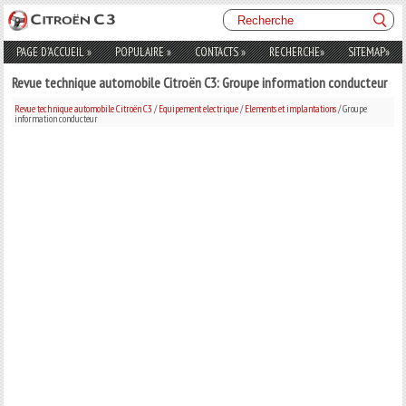
PAGE D'ACCUEIL
»
POPULAIRE
»
CONTACTS
»
RECHERCHE
»
SITEMAP
»
Revue technique automobile Citroën C3: Groupe information conducteur
Revue technique automobile Citroën C3
/
Equipement electrique
/
Elements et implantations
/ Groupe
information conducteur