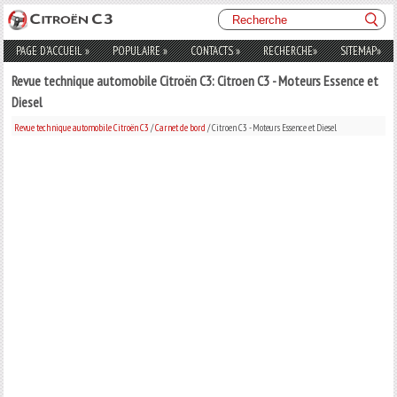
PAGE D'ACCUEIL
»
POPULAIRE
»
CONTACTS
»
RECHERCHE
»
SITEMAP
»
Revue technique automobile Citroën C3: Citroen C3 - Moteurs Essence et
Diesel
Revue technique automobile Citroën C3
/
Carnet de bord
/ Citroen C3 - Moteurs Essence et Diesel