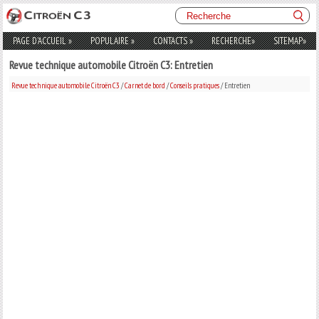
PAGE D'ACCUEIL
»
POPULAIRE
»
CONTACTS
»
RECHERCHE
»
SITEMAP
»
Revue technique automobile Citroën C3: Entretien
Revue technique automobile Citroën C3
/
Carnet de bord
/
Conseils pratiques
/ Entretien