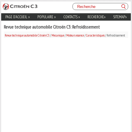
PAGE D'ACCUEIL
»
POPULAIRE
»
CONTACTS
»
RECHERCHE
»
SITEMAP
»
Revue technique automobile Citroën C3: Refroidissement
Revue technique automobile Citroën C3
/
Mecanique
/
Moteurs essence
/
Caracteristiques
/ Refroidissement