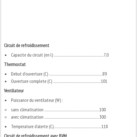
Circuit de refroidissement
Capacite du circuit (en l) ......................................................7,0
Thermostat
Debut d'ouverture (C) ..........................................................89
Ouverture complete (C) ....................................................101
Ventilateur
Puissance du ventilateur (W) :
sans climatisation ............................................................100
avec climatisation ............................................................300
Temperature d'alerte (C)....................................................118
Circuit de refroidissement avec BVM