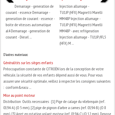
Demarrage - generation de
Injection allumage -
courant - essence Demarrage -
TU1JP (HFX) Magnetti Marelli
generation de courant - essence -
MM48P Injection allumage -
boite de vitesses automatique
TU1JP (HFX) Magnetti Marelli
al4 Demarrage - generation de
MM48P - avec refrigeration
courant - Diesel ...
Injection allumage - TU1JP/IFL5
(HFX) M ...
D'autres materiaux:
Généralités sur les sièges enfants
Préoccupation constante de CITROËN lors de la conception de votre
véhicule, la sécurité de vos enfants dépend aussi de vous. Pour vous
assurer une sécurité optimale, veillez à respecter les consignes suivantes
: conform&eacu ...
Mise au point moteur
Distribution Outils necessaires : [1] Pige de calage du vilebrequin (ref.
0194-A) (O 5 mm). [2] pige de pignon d'arbre a cames (ref. 0194-B) (O 8
mm). [3] Arret en rotation volant moteur (ref. 0194-C) (O 12 mm). Depose