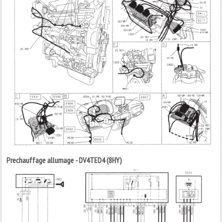
Prechauffage allumage - DV4TED4 (8HY)