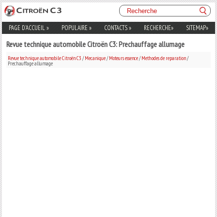
PAGE D'ACCUEIL
»
POPULAIRE
»
CONTACTS
»
RECHERCHE
»
SITEMAP
»
Revue technique automobile Citroën C3: Prechauffage allumage
Revue technique automobile Citroën C3
/
Mecanique
/
Moteurs essence
/
Methodes de reparation
/
Prechauffage allumage