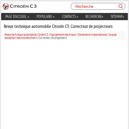
PAGE D'ACCUEIL
»
POPULAIRE
»
CONTACTS
»
RECHERCHE
»
SITEMAP
»
Revue technique automobile Citroën C3: Correcteur de projecteurs
Revue technique automobile Citroën C3
/
Equipement electrique
/
Elements et implantations
/
Groupe
assistance mecanismes divers
/ Correcteur de projecteurs