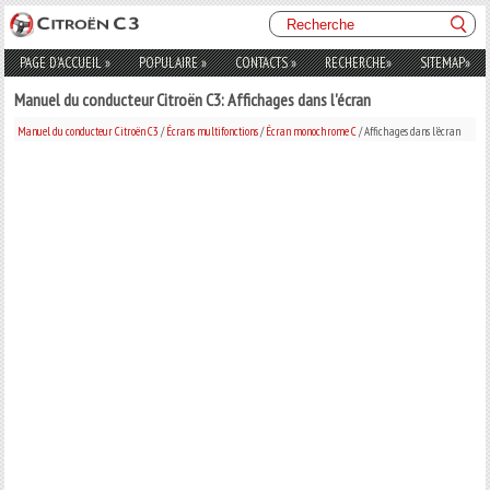
PAGE D'ACCUEIL
»
POPULAIRE
»
CONTACTS
»
RECHERCHE
»
SITEMAP
»
Manuel du conducteur Citroën C3: Affichages dans l'écran
Manuel du conducteur Citroën C3
/
Écrans multifonctions
/
Écran monochrome C
/ Affichages dans l'écran