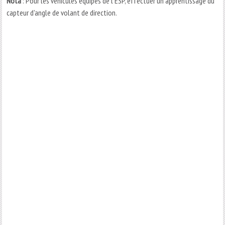
Nota
: Pour les vehicules equipes de l'ESP, effectuer un apprentissage du
capteur d'angle de volant de direction.