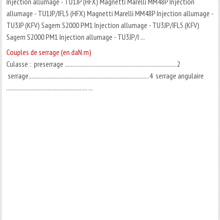
Injection allumage - TU1JP (HFX) Magnetti Marelli MM48P Injection
allumage - TU1JP/IFL5 (HFX) Magnetti Marelli MM48P Injection allumage -
TU3JP (KFV) Sagem S2000 PM1 Injection allumage - TU3JP/IFL5 (KFV)
Sagem S2000 PM1 Injection allumage - TU3JP/I ...
Couples de serrage (en daN.m)
Culasse : preserrage ............................................................................2
serrage..................................................................................4 serrage angulaire
....................................................... ...