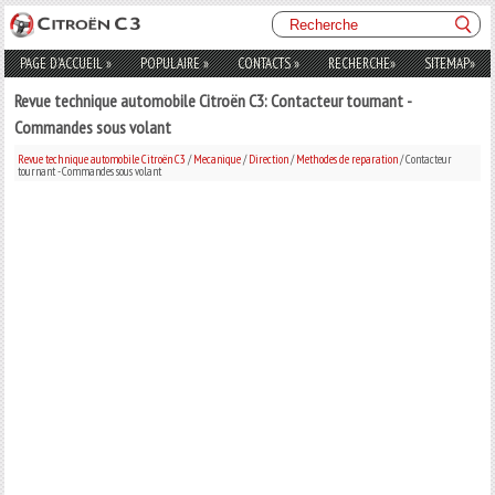
PAGE D'ACCUEIL
»
POPULAIRE
»
CONTACTS
»
RECHERCHE
»
SITEMAP
»
Revue technique automobile Citroën C3: Contacteur tournant -
Commandes sous volant
Revue technique automobile Citroën C3
/
Mecanique
/
Direction
/
Methodes de reparation
/ Contacteur
tournant - Commandes sous volant