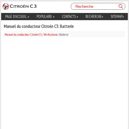
PAGE D'ACCUEIL
»
POPULAIRE
»
CONTACTS
»
RECHERCHE
»
SITEMAP
»
Manuel du conducteur Citroën C3: Batterie
Manuel du conducteur Citroën C3
/
Vérifications
/ Batterie