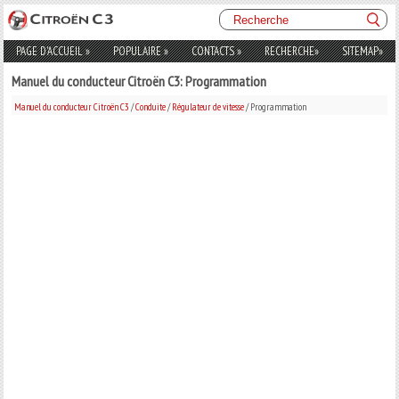
PAGE D'ACCUEIL
»
POPULAIRE
»
CONTACTS
»
RECHERCHE
»
SITEMAP
»
Manuel du conducteur Citroën C3: Programmation
Manuel du conducteur Citroën C3
/
Conduite
/
Régulateur de vitesse
/ Programmation