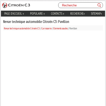
PAGE D'ACCUEIL
»
POPULAIRE
»
CONTACTS
»
RECHERCHE
»
SITEMAP
»
Revue technique automobile Citroën C3: Pavillon
Revue technique automobile Citroën C3
/
Carrosserie
/
Elements soudes
/ Pavillon