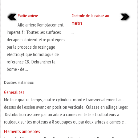
Partie arriere
Controle de la caisse au
marbre
Aile arriere Remplacement
Imperatif : Toutes les surfaces
...
decapees doivent etre protegees
par le procede de rezingage
electrolytique homologue de
reference C8. Debrancher la
borne - de ...
D'autres materiaux:
Generalites
Moteur quatre temps, quatre cylindres, monte transversalement au-
dessus de l'essieu avant en position verticale. Culasse en alliage leger.
Distribution assuree par un arbre a cames en tete et culbuteurs a
rouleaux sur les moteurs a 8 soupapes ou par deux arbres a cames e ...
Elements amovibles