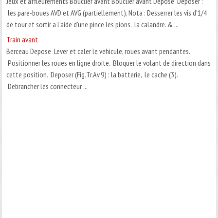
Jeux et affleurements Bouclier avant Bouclier avant Depose Deposer :
les pare-boues AVD et AVG (partiellement), Nota : Desserrer les vis d'1/4
de tour et sortir a l'aide d'une pince les pions. la calandre. & ...
Train avant
Berceau Depose Lever et caler le vehicule, roues avant pendantes.
Positionner les roues en ligne droite. Bloquer le volant de direction dans
cette position. Deposer (Fig.Tr.Av.9) : la batterie, le cache (3).
Debrancher les connecteur ...