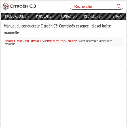
PAGE D'ACCUEIL
»
POPULAIRE
»
CONTACTS
»
RECHERCHE
»
SITEMAP
»
Manuel du conducteur Citroën C3: Combinés essence - diesel boîte
manuelle
Manuel du conducteur Citroën C3
/
Contrôle de marche
/
Combinés
/ Combinés essence - diesel boîte
manuelle