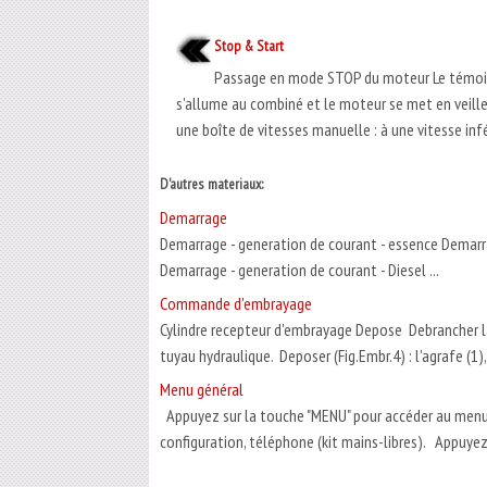
Stop & Start
Passage en mode STOP du moteur Le témoin
s'allume au combiné et le moteur se met en veille 
une boîte de vitesses manuelle : à une vitesse infér
D'autres materiaux:
Demarrage
Demarrage - generation de courant - essence Demarra
Demarrage - generation de courant - Diesel ...
Commande d'embrayage
Cylindre recepteur d'embrayage Depose Debrancher la b
tuyau hydraulique. Deposer (Fig.Embr.4) : l'agrafe (1), 
Menu général
Appuyez sur la touche "MENU" pour accéder au menu 
configuration, téléphone (kit mains-libres). Appuyez su