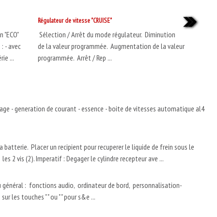
Régulateur de vitesse "CRUISE"
 "ECO"
Sélection / Arrêt du mode régulateur. Diminution
: - avec
de la valeur programmée. Augmentation de la valeur
ie ...
programmée. Arrêt / Rep ...
ge - generation de courant - essence - boite de vitesses automatique al4
atterie. Placer un recipient pour recuperer le liquide de frein sous le
les 2 vis (2). Imperatif : Degager le cylindre recepteur ave ...
général : fonctions audio, ordinateur de bord, personnalisation-
r les touches " " ou " " pour s&e ...