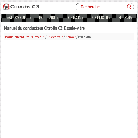
PAGE D'ACCUEIL
»
POPULAIRE
»
CONTACTS
»
RECHERCHE
»
SITEMAP
»
Manuel du conducteur Citroën C3: Essuie-vitre
Manuel du conducteur Citroën C3
/
Prise en main
/
Bien voir
/ Essuie-vitre