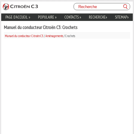
PAGE D'ACCUEIL
»
POPULAIRE
»
CONTACTS
»
RECHERCHE
»
SITEMAP
»
Manuel du conducteur Citroën C3: Crochets
Manuel du conducteur Citroën C3
/
Aménagements
/ Crochets